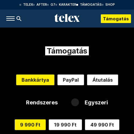
TELEX
AFTER
G7
KARAKTER
TÁMOGATÁS
SHOP
Támogatás
Támogatás
Bankkártya
PayPal
Átutalás
Rendszeres
Egyszeri
9 990 Ft
19 990 Ft
49 990 Ft