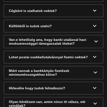
Cégként is utalhatok nektek?
Külföldről is tudok utalni?
Van-e lehetőség arra, hogy banki utalással havi
rendszerességgel támogassalak titeket?
Lehet postai csekkel/utalvánnyal fizetni nektek?
Miért vannak a bankkártyás fizetések
minimumösszegekhez kötve?
Hírlevélre hogy tudok feliratkozni?
Olyan kérdésem van, amire nincs itt válasz, mit
csináljak?