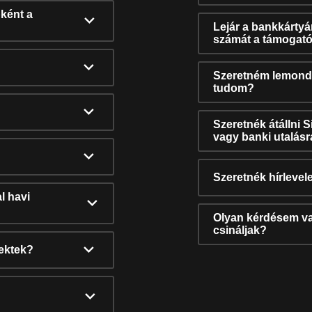
ként a
Lejár a bankkárty
számát a támogató
Szeretném lemonda
tudom?
Szeretnék átállni 
vagy banki utalás
Szeretnék hírlevele
l havi
Olyan kérdésem van
csináljak?
nektek?