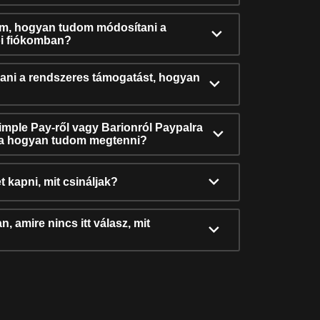
ám, hogyan tudom módosítani a
i fiókomban?
ni a rendszeres támogatást, hogyan
Simple Pay-ről vagy Barionról Paypalra
ra hogyan tudom megtenni?
t kapni, mit csináljak?
, amire nincs itt válasz, mit