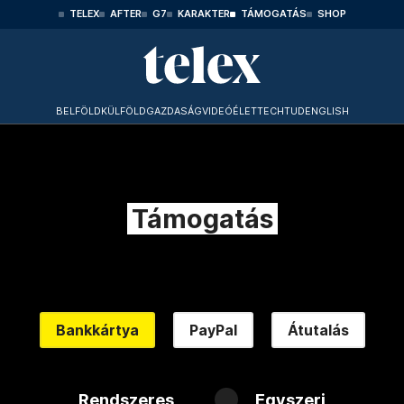
TELEX
AFTER
G7
KARAKTER
TÁMOGATÁS
SHOP
BELFÖLD
KÜLFÖLD
GAZDASÁG
VIDEÓ
ÉLET
TECHTUD
ENGLISH
Támogatás
Bankkártya
PayPal
Átutalás
Rendszeres
Egyszeri