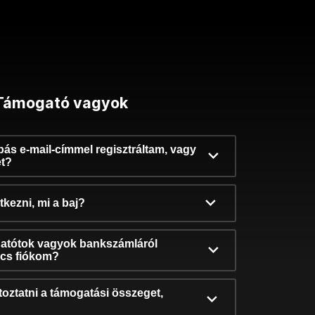
Támogató vagyok
ibás e-mail-címmel regisztráltam, vagy
et?
kezni, mi a baj?
atótok vagyok bankszámláról
incs fiókom?
oztatni a támogatási összeget,