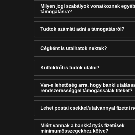
Milyen jogi szabályok vonatkoznak egyéb
támogatásra?
Tudtok számlát adni a támogatásról?
Cégként is utalhatok nektek?
Külföldről is tudok utalni?
Van-e lehetőség arra, hogy banki utalássa
rendszerességgel támogassalak titeket?
Lehet postai csekkel/utalvánnyal fizetni 
Miért vannak a bankkártyás fizetések
minimumösszegekhez kötve?