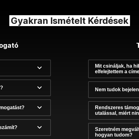
Gyakran Ismételt Kérdések
ogató
Mit csináljak, ha h
elfelejtettem a cím
k?
Nem tudok bejelent
támogatást?
Rendszeres támog
utalással, miért n
számít?
Szeretném megvált
hogyan tudom?