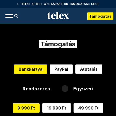
TELEX
AFTER
G7
KARAKTER
TÁMOGATÁS
SHOP
Támogatás
Támogatás
Bankkártya
PayPal
Átutalás
Rendszeres
Egyszeri
9 990 Ft
19 990 Ft
49 990 Ft