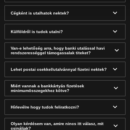
Cégként is utalhatok nektek?
Külföldről is tudok utalni?
Van-e lehetőség arra, hogy banki utalással havi
rendszerességgel támogassalak titeket?
Lehet postai csekkel/utalvánnyal fizetni nektek?
Miért vannak a bankkártyás fizetések
minimumösszegekhez kötve?
Hírlevélre hogy tudok feliratkozni?
Olyan kérdésem van, amire nincs itt válasz, mit
csináljak?