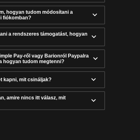
ám, hogyan tudom módosítani a
i fiókomban?
ni a rendszeres támogatást, hogyan
Simple Pay-ről vagy Barionról Paypalra
ra hogyan tudom megtenni?
t kapni, mit csináljak?
, amire nincs itt válasz, mit