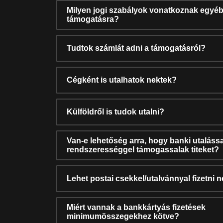
Milyen jogi szabályok vonatkoznak egyéb
támogatásra?
Tudtok számlát adni a támogatásról?
Cégként is utalhatok nektek?
Külföldről is tudok utalni?
Van-e lehetőség arra, hogy banki utalássa
rendszerességgel támogassalak titeket?
Lehet postai csekkel/utalvánnyal fizetni 
Miért vannak a bankkártyás fizetések
minimumösszegekhez kötve?