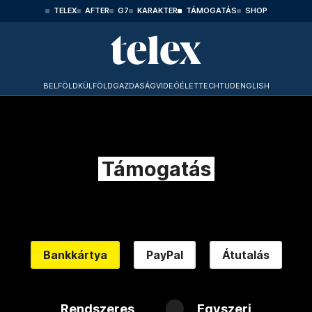
TELEX
AFTER
G7
KARAKTER
TÁMOGATÁS
SHOP
BELFÖLD
KÜLFÖLD
GAZDASÁG
VIDEÓ
ÉLET
TECHTUD
ENGLISH
Támogatás
Bankkártya
PayPal
Átutalás
Rendszeres
Egyszeri