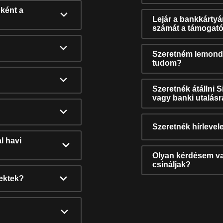
ként a
Lejár a bankkárty
számát a támogató
Szeretném lemonda
tudom?
Szeretnék átállni 
vagy banki utalás
Szeretnék hírlevele
l havi
Olyan kérdésem van
csináljak?
nektek?