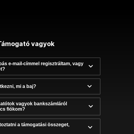
Támogató vagyok
ibás e-mail-címmel regisztráltam, vagy
et?
kezni, mi a baj?
atótok vagyok bankszámláról
incs fiókom?
oztatni a támogatási összeget,