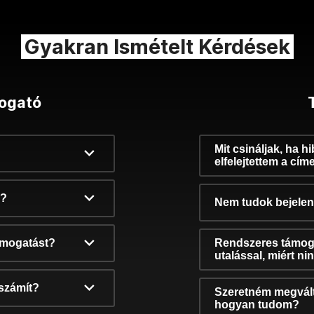
Gyakran Ismételt Kérdések
ogató
Mit csináljak, ha h
elfelejtettem a cím
k?
Nem tudok bejelent
támogatást?
Rendszeres támog
utalással, miért n
számít?
Szeretném megvált
hogyan tudom?