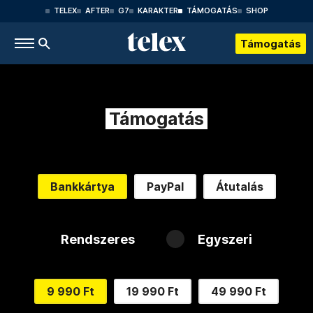
TELEX
AFTER
G7
KARAKTER
TÁMOGATÁS
SHOP
Támogatás
Támogatás
Bankkártya
PayPal
Átutalás
Rendszeres
Egyszeri
9 990 Ft
19 990 Ft
49 990 Ft