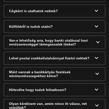
Cégként is utalhatok nektek?
Külföldről is tudok utalni?
Van-e lehetőség arra, hogy banki utalással havi
rendszerességgel támogassalak titeket?
Lehet postai csekkel/utalvánnyal fizetni nektek?
Miért vannak a bankkártyás fizetések
minimumösszegekhez kötve?
Hírlevélre hogy tudok feliratkozni?
Olyan kérdésem van, amire nincs itt válasz, mit
csináljak?