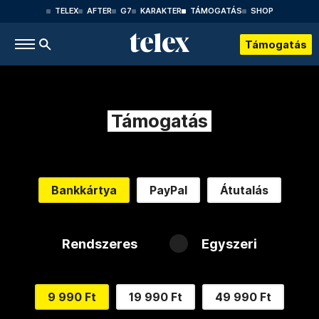
TELEX
AFTER
G7
KARAKTER
TÁMOGATÁS
SHOP
Támogatás
Támogatás
Bankkártya
PayPal
Átutalás
Rendszeres
Egyszeri
9 990 Ft
19 990 Ft
49 990 Ft