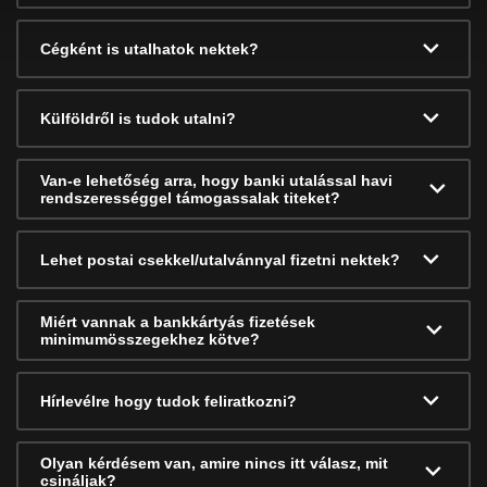
Cégként is utalhatok nektek?
Külföldről is tudok utalni?
Van-e lehetőség arra, hogy banki utalással havi
rendszerességgel támogassalak titeket?
Lehet postai csekkel/utalvánnyal fizetni nektek?
Miért vannak a bankkártyás fizetések
minimumösszegekhez kötve?
Hírlevélre hogy tudok feliratkozni?
Olyan kérdésem van, amire nincs itt válasz, mit
csináljak?