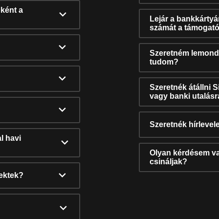
ként a
Lejár a bankkárty
számát a támogató
Szeretném lemonda
tudom?
Szeretnék átállni 
vagy banki utalás
Szeretnék hírlevele
l havi
Olyan kérdésem van
csináljak?
nektek?