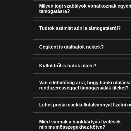
Milyen jogi szabályok vonatkoznak egyéb
támogatásra?
Tudtok számlát adni a támogatásról?
Cégként is utalhatok nektek?
Külföldről is tudok utalni?
Van-e lehetőség arra, hogy banki utalássa
rendszerességgel támogassalak titeket?
Lehet postai csekkel/utalvánnyal fizetni 
Miért vannak a bankkártyás fizetések
minimumösszegekhez kötve?