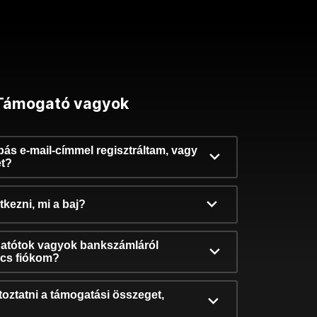
Támogató vagyok
ibás e-mail-címmel regisztráltam, vagy
et?
kezni, mi a baj?
atótok vagyok bankszámláról
incs fiókom?
oztatni a támogatási összeget,