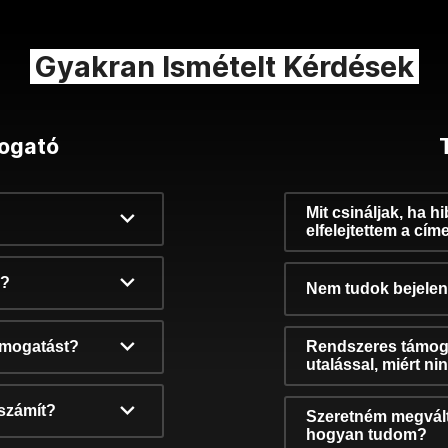
Gyakran Ismételt Kérdések
ogató
Mit csináljak, ha h
elfelejtettem a cím
k?
Nem tudok bejelent
támogatást?
Rendszeres támog
utalással, miért n
számít?
Szeretném megvált
hogyan tudom?