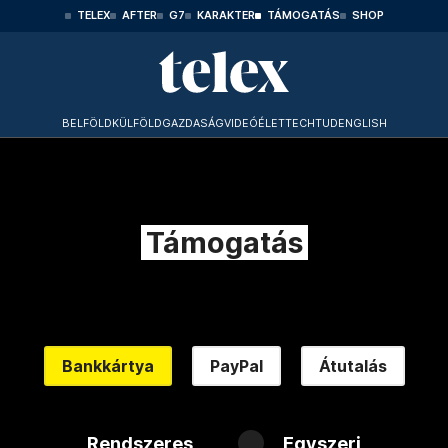
TELEX
AFTER
G7
KARAKTER
TÁMOGATÁS
SHOP
BELFÖLD
KÜLFÖLD
GAZDASÁG
VIDEÓ
ÉLET
TECHTUD
ENGLISH
Támogatás
Bankkártya
PayPal
Átutalás
Rendszeres
Egyszeri