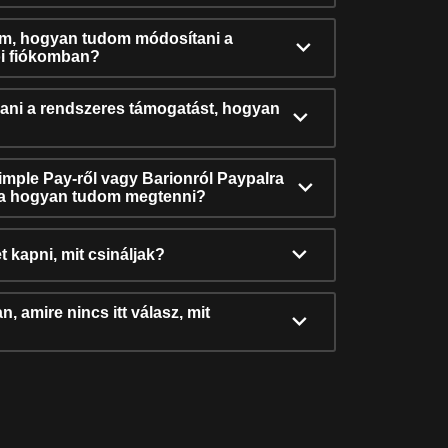
ám, hogyan tudom módosítani a
i fiókomban?
ni a rendszeres támogatást, hogyan
Simple Pay-ről vagy Barionról Paypalra
ra hogyan tudom megtenni?
t kapni, mit csináljak?
, amire nincs itt válasz, mit