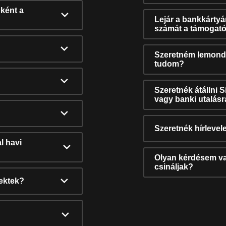
ként a
Lejár a bankkárty
számát a támogató
Szeretném lemonda
tudom?
Szeretnék átállni 
vagy banki utalás
Szeretnék hírlevele
l havi
Olyan kérdésem van
csináljak?
nektek?