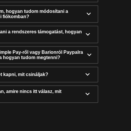
ám, hogyan tudom módosítani a
i fiókomban?
ni a rendszeres támogatást, hogyan
Simple Pay-ről vagy Barionról Paypalra
ra hogyan tudom megtenni?
t kapni, mit csináljak?
, amire nincs itt válasz, mit