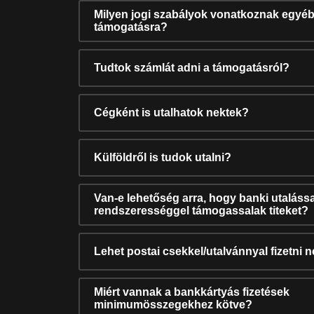
Milyen jogi szabályok vonatkoznak egyéb
támogatásra?
Tudtok számlát adni a támogatásról?
Cégként is utalhatok nektek?
Külföldről is tudok utalni?
Van-e lehetőség arra, hogy banki utalássa
rendszerességgel támogassalak titeket?
Lehet postai csekkel/utalvánnyal fizetni 
Miért vannak a bankkártyás fizetések
minimumösszegekhez kötve?