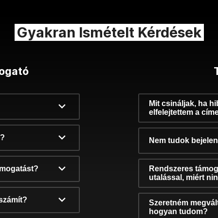
Gyakran Ismételt Kérdések
ogató
Mit csináljak, ha h
elfelejtettem a cím
k?
Nem tudok bejelent
támogatást?
Rendszeres támog
utalással, miért n
számít?
Szeretném megvált
hogyan tudom?