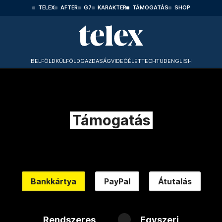
TELEX
AFTER
G7
KARAKTER
TÁMOGATÁS
SHOP
BELFÖLD
KÜLFÖLD
GAZDASÁG
VIDEÓ
ÉLET
TECHTUD
ENGLISH
Támogatás
Bankkártya
PayPal
Átutalás
Rendszeres
Egyszeri