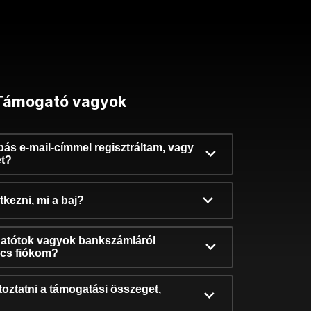
Támogató vagyok
ibás e-mail-címmel regisztráltam, vagy
et?
kezni, mi a baj?
atótok vagyok bankszámláról
incs fiókom?
oztatni a támogatási összeget,