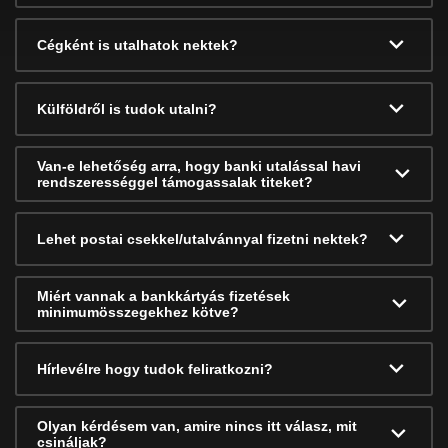
Cégként is utalhatok nektek?
Külföldről is tudok utalni?
Van-e lehetőség arra, hogy banki utalással havi
rendszerességgel támogassalak titeket?
Lehet postai csekkel/utalvánnyal fizetni nektek?
Miért vannak a bankkártyás fizetések
minimumösszegekhez kötve?
Hírlevélre hogy tudok feliratkozni?
Olyan kérdésem van, amire nincs itt válasz, mit
csináljak?