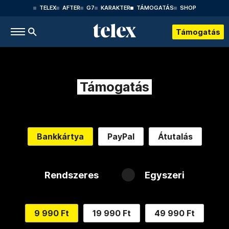
TELEX
AFTER
G7
KARAKTER
TÁMOGATÁS
SHOP
Támogatás
Támogatás
Bankkártya
PayPal
Átutalás
Rendszeres
Egyszeri
9 990 Ft
19 990 Ft
49 990 Ft