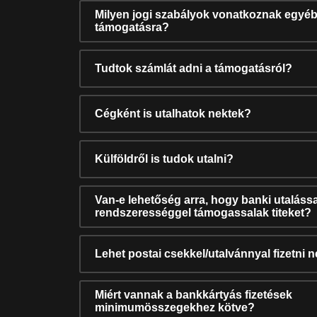
Milyen jogi szabályok vonatkoznak egyéb
támogatásra?
Tudtok számlát adni a támogatásról?
Cégként is utalhatok nektek?
Külföldről is tudok utalni?
Van-e lehetőség arra, hogy banki utalássa
rendszerességgel támogassalak titeket?
Lehet postai csekkel/utalvánnyal fizetni 
Miért vannak a bankkártyás fizetések
minimumösszegekhez kötve?