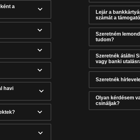
ként a
Lejár a bankkárty
számát a támogató
Szeretném lemonda
tudom?
Szeretnék átállni 
vagy banki utalás
Szeretnék hírlevele
l havi
Olyan kérdésem van
csináljak?
nektek?