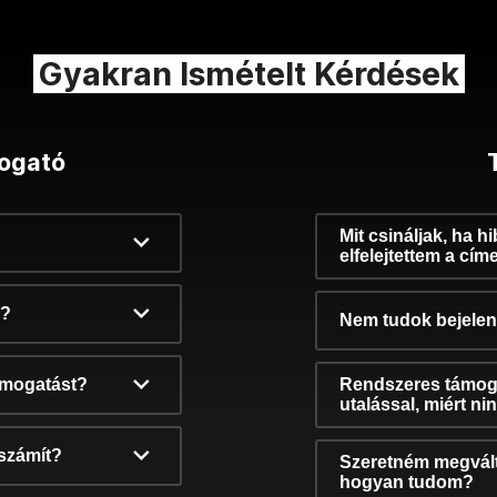
Gyakran Ismételt Kérdések
ogató
Mit csináljak, ha h
elfelejtettem a cím
k?
Nem tudok bejelent
támogatást?
Rendszeres támog
utalással, miért n
számít?
Szeretném megvált
hogyan tudom?