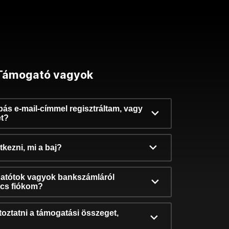
Támogató vagyok
ibás e-mail-címmel regisztráltam, vagy
et?
kezni, mi a baj?
atótok vagyok bankszámláról
incs fiókom?
oztatni a támogatási összeget,