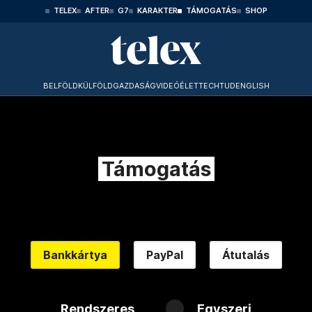
TELEX
AFTER
G7
KARAKTER
TÁMOGATÁS
SHOP
BELFÖLD
KÜLFÖLD
GAZDASÁG
VIDEÓ
ÉLET
TECHTUD
ENGLISH
Támogatás
Bankkártya
PayPal
Átutalás
Rendszeres
Egyszeri