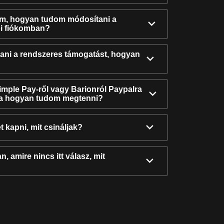
ám, hogyan tudom módosítani a
i fiókomban?
ni a rendszeres támogatást, hogyan
Simple Pay-ről vagy Barionról Paypalra
ra hogyan tudom megtenni?
t kapni, mit csináljak?
, amire nincs itt válasz, mit