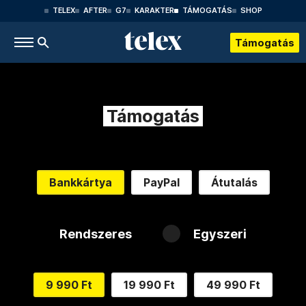
TELEX
AFTER
G7
KARAKTER
TÁMOGATÁS
SHOP
Támogatás
Támogatás
Bankkártya
PayPal
Átutalás
Rendszeres
Egyszeri
9 990 Ft
19 990 Ft
49 990 Ft