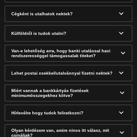
Cégként is utalhatok nektek?
Külföldről is tudok utalni?
Van-e lehetőség arra, hogy banki utalással havi
rendszerességgel támogassalak titeket?
Lehet postai csekkel/utalvánnyal fizetni nektek?
Miért vannak a bankkártyás fizetések
minimumösszegekhez kötve?
Hírlevélre hogy tudok feliratkozni?
Olyan kérdésem van, amire nincs itt válasz, mit
csináljak?