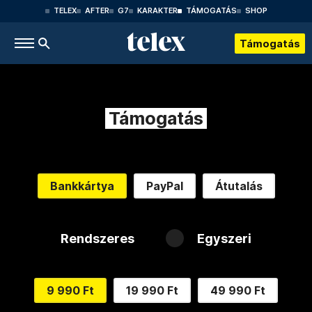
TELEX
AFTER
G7
KARAKTER
TÁMOGATÁS
SHOP
Támogatás
Támogatás
Bankkártya
PayPal
Átutalás
Rendszeres
Egyszeri
9 990 Ft
19 990 Ft
49 990 Ft