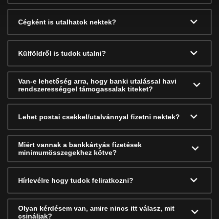
Cégként is utalhatok nektek?
Külföldről is tudok utalni?
Van-e lehetőség arra, hogy banki utalással havi
rendszerességgel támogassalak titeket?
Lehet postai csekkel/utalvánnyal fizetni nektek?
Miért vannak a bankkártyás fizetések
minimumösszegekhez kötve?
Hírlevélre hogy tudok feliratkozni?
Olyan kérdésem van, amire nincs itt válasz, mit
csináljak?