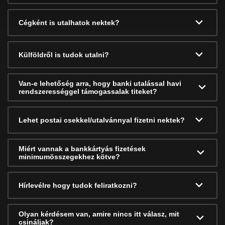
Cégként is utalhatok nektek?
Külföldről is tudok utalni?
Van-e lehetőség arra, hogy banki utalással havi
rendszerességgel támogassalak titeket?
Lehet postai csekkel/utalvánnyal fizetni nektek?
Miért vannak a bankkártyás fizetések
minimumösszegekhez kötve?
Hírlevélre hogy tudok feliratkozni?
Olyan kérdésem van, amire nincs itt válasz, mit
csináljak?