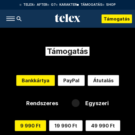
TELEX
AFTER
G7
KARAKTER
TÁMOGATÁS
SHOP
Támogatás
Támogatás
Bankkártya
PayPal
Átutalás
Rendszeres
Egyszeri
9 990 Ft
19 990 Ft
49 990 Ft