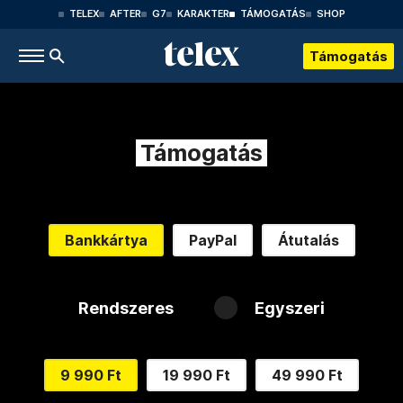
TELEX
AFTER
G7
KARAKTER
TÁMOGATÁS
SHOP
Támogatás
Támogatás
Bankkártya
PayPal
Átutalás
Rendszeres
Egyszeri
9 990 Ft
19 990 Ft
49 990 Ft