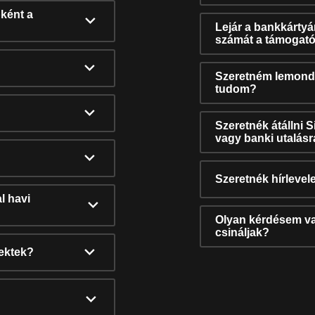
ként a
Lejár a bankkárty
számát a támogató
Szeretném lemonda
tudom?
Szeretnék átállni 
vagy banki utalás
Szeretnék hírlevele
l havi
Olyan kérdésem van
csináljak?
nektek?