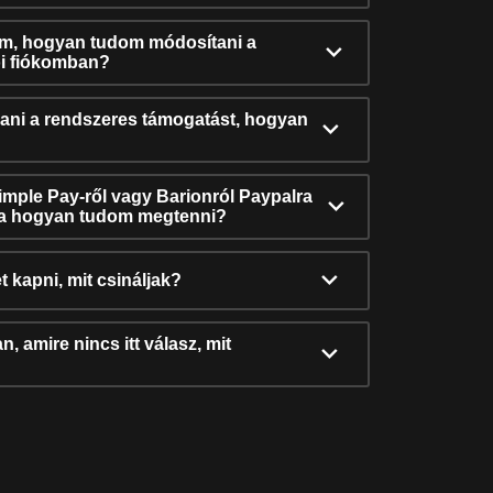
ám, hogyan tudom módosítani a
i fiókomban?
ni a rendszeres támogatást, hogyan
Simple Pay-ről vagy Barionról Paypalra
ra hogyan tudom megtenni?
t kapni, mit csináljak?
, amire nincs itt válasz, mit