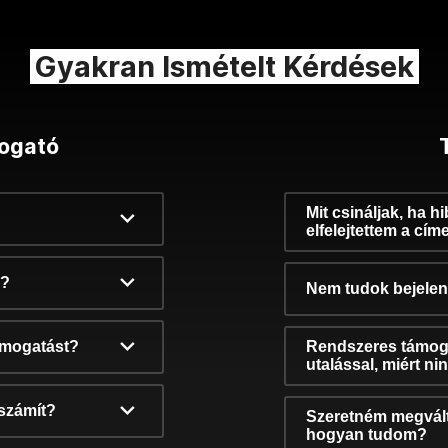
Gyakran Ismételt Kérdések
ogató
Mit csináljak, ha h
elfelejtettem a cím
k?
Nem tudok bejelent
támogatást?
Rendszeres támog
utalással, miért n
számít?
Szeretném megvált
hogyan tudom?