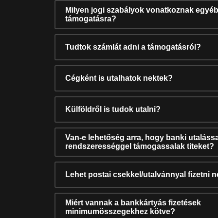
Milyen jogi szabályok vonatkoznak egyéb
támogatásra?
Tudtok számlát adni a támogatásról?
Cégként is utalhatok nektek?
Külföldről is tudok utalni?
Van-e lehetőség arra, hogy banki utalássa
rendszerességgel támogassalak titeket?
Lehet postai csekkel/utalvánnyal fizetni 
Miért vannak a bankkártyás fizetések
minimumösszegekhez kötve?