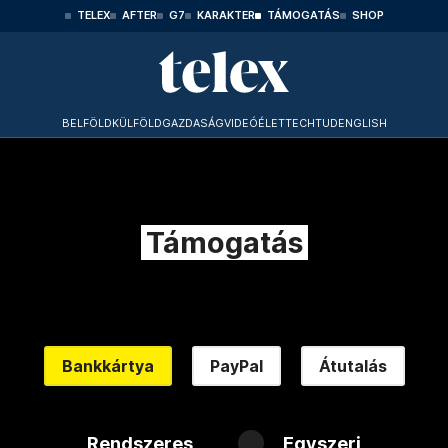
TELEX
AFTER
G7
KARAKTER
TÁMOGATÁS
SHOP
BELFÖLD
KÜLFÖLD
GAZDASÁG
VIDEÓ
ÉLET
TECHTUD
ENGLISH
Támogatás
Bankkártya
PayPal
Átutalás
Rendszeres
Egyszeri