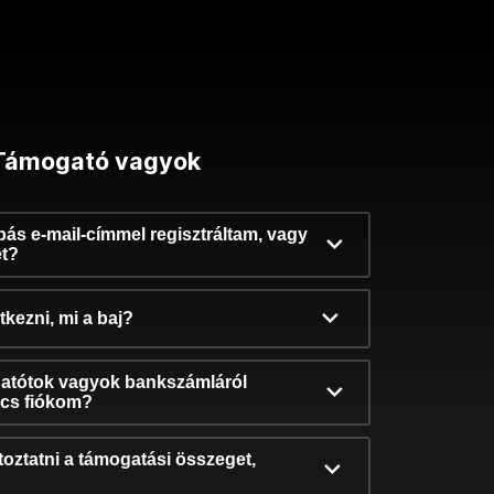
Támogató vagyok
ibás e-mail-címmel regisztráltam, vagy
et?
kezni, mi a baj?
atótok vagyok bankszámláról
incs fiókom?
oztatni a támogatási összeget,