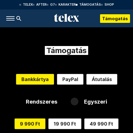
TELEX
AFTER
G7
KARAKTER
TÁMOGATÁS
SHOP
Támogatás
Támogatás
Bankkártya
PayPal
Átutalás
Rendszeres
Egyszeri
9 990 Ft
19 990 Ft
49 990 Ft