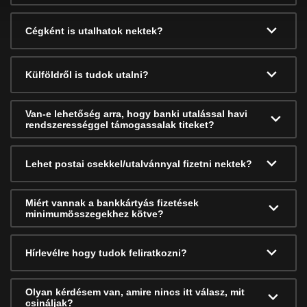
Cégként is utalhatok nektek?
Külföldről is tudok utalni?
Van-e lehetőség arra, hogy banki utalással havi
rendszerességgel támogassalak titeket?
Lehet postai csekkel/utalvánnyal fizetni nektek?
Miért vannak a bankkártyás fizetések
minimumösszegekhez kötve?
Hírlevélre hogy tudok feliratkozni?
Olyan kérdésem van, amire nincs itt válasz, mit
csináljak?