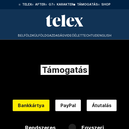
TELEX
AFTER
G7
KARAKTER
TÁMOGATÁS
SHOP
BELFÖLD
KÜLFÖLD
GAZDASÁG
VIDEÓ
ÉLET
TECHTUD
ENGLISH
Támogatás
Bankkártya
PayPal
Átutalás
Rendszeres
Egyszeri