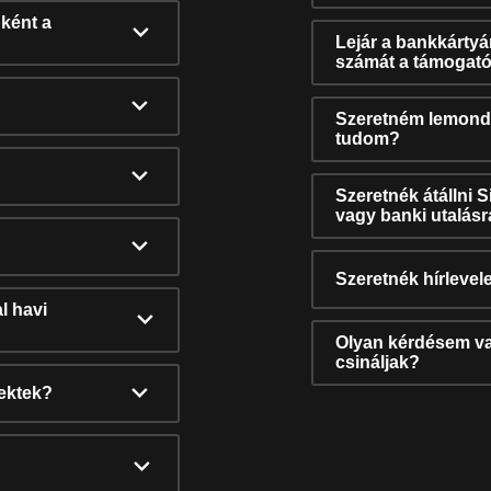
ként a
Lejár a bankkárty
számát a támogató
Szeretném lemonda
tudom?
Szeretnék átállni 
vagy banki utalás
Szeretnék hírlevele
l havi
Olyan kérdésem van
csináljak?
nektek?