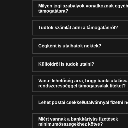
Milyen jogi szabályok vonatkoznak egyéb
támogatásra?
Tudtok számlát adni a támogatásról?
Cégként is utalhatok nektek?
Külföldről is tudok utalni?
Van-e lehetőség arra, hogy banki utalássa
rendszerességgel támogassalak titeket?
Lehet postai csekkel/utalvánnyal fizetni 
Miért vannak a bankkártyás fizetések
minimumösszegekhez kötve?