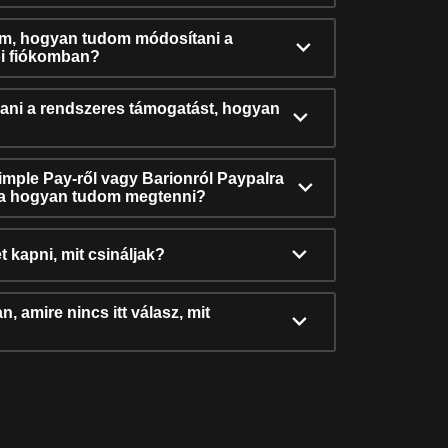
ám, hogyan tudom módosítani a
i fiókomban?
ni a rendszeres támogatást, hogyan
Simple Pay-ről vagy Barionról Paypalra
ra hogyan tudom megtenni?
t kapni, mit csináljak?
, amire nincs itt válasz, mit