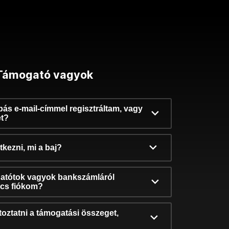
Támogató vagyok
ibás e-mail-címmel regisztráltam, vagy
et?
kezni, mi a baj?
atótok vagyok bankszámláról
incs fiókom?
oztatni a támogatási összeget,