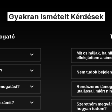
Gyakran Ismételt Kérdések
ogató
Mit csináljak, ha h
elfelejtettem a cím
k?
Nem tudok bejelent
támogatást?
Rendszeres támog
utalással, miért n
számít?
Szeretném megvált
hogyan tudom?