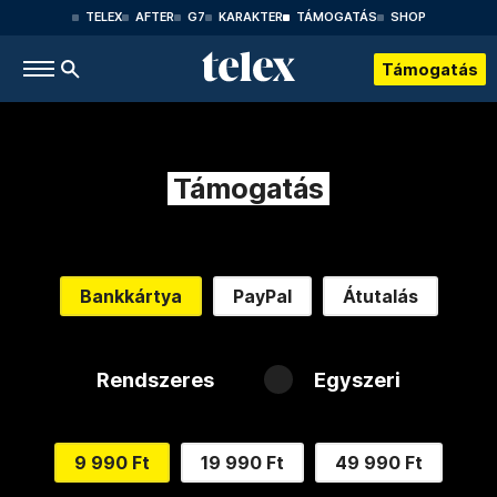
TELEX
AFTER
G7
KARAKTER
TÁMOGATÁS
SHOP
Támogatás
Támogatás
Bankkártya
PayPal
Átutalás
Rendszeres
Egyszeri
9 990 Ft
19 990 Ft
49 990 Ft