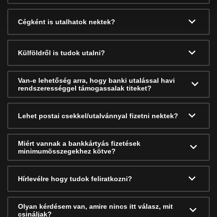
Cégként is utalhatok nektek?
Külföldről is tudok utalni?
Van-e lehetőség arra, hogy banki utalással havi
rendszerességgel támogassalak titeket?
Lehet postai csekkel/utalvánnyal fizetni nektek?
Miért vannak a bankkártyás fizetések
minimumösszegekhez kötve?
Hírlevélre hogy tudok feliratkozni?
Olyan kérdésem van, amire nincs itt válasz, mit
csináljak?