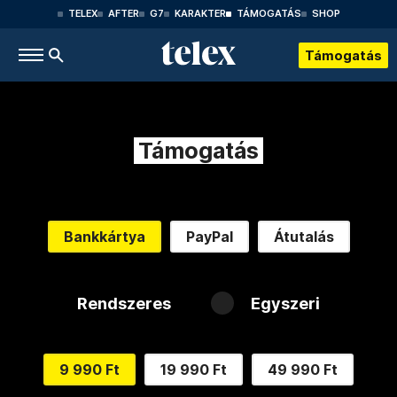
TELEX
AFTER
G7
KARAKTER
TÁMOGATÁS
SHOP
Támogatás
Támogatás
Bankkártya
PayPal
Átutalás
Rendszeres
Egyszeri
9 990 Ft
19 990 Ft
49 990 Ft