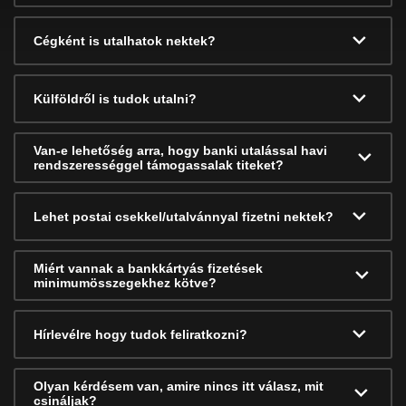
Cégként is utalhatok nektek?
Külföldről is tudok utalni?
Van-e lehetőség arra, hogy banki utalással havi
rendszerességgel támogassalak titeket?
Lehet postai csekkel/utalvánnyal fizetni nektek?
Miért vannak a bankkártyás fizetések
minimumösszegekhez kötve?
Hírlevélre hogy tudok feliratkozni?
Olyan kérdésem van, amire nincs itt válasz, mit
csináljak?