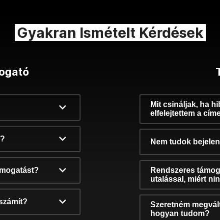
Gyakran Ismételt Kérdések
ogató
Mit csináljak, ha h
elfelejtettem a cím
k?
Nem tudok bejelent
támogatást?
Rendszeres támog
utalással, miért n
számít?
Szeretném megvált
hogyan tudom?