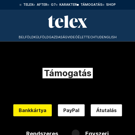
TELEX
AFTER
G7
KARAKTER
TÁMOGATÁS
SHOP
BELFÖLD
KÜLFÖLD
GAZDASÁG
VIDEÓ
ÉLET
TECHTUD
ENGLISH
Támogatás
Bankkártya
PayPal
Átutalás
Rendszeres
Egyszeri