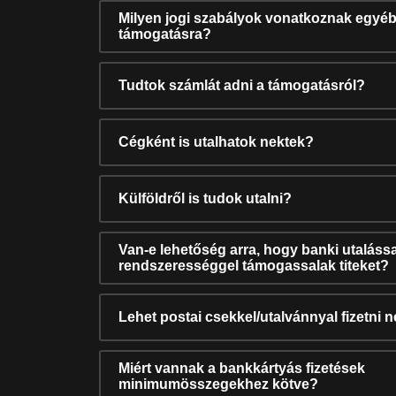
Milyen jogi szabályok vonatkoznak egyéb
támogatásra?
Tudtok számlát adni a támogatásról?
Cégként is utalhatok nektek?
Külföldről is tudok utalni?
Van-e lehetőség arra, hogy banki utalássa
rendszerességgel támogassalak titeket?
Lehet postai csekkel/utalvánnyal fizetni 
Miért vannak a bankkártyás fizetések
minimumösszegekhez kötve?