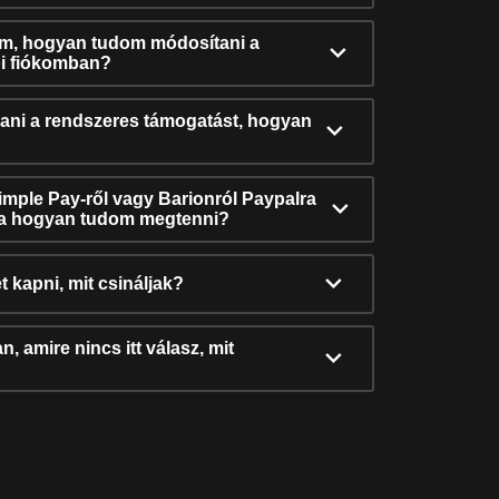
ám, hogyan tudom módosítani a
i fiókomban?
ni a rendszeres támogatást, hogyan
Simple Pay-ről vagy Barionról Paypalra
ra hogyan tudom megtenni?
t kapni, mit csináljak?
, amire nincs itt válasz, mit