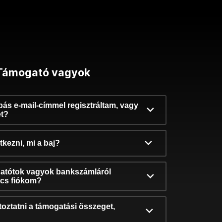
Támogató vagyok
ibás e-mail-címmel regisztráltam, vagy
et?
kezni, mi a baj?
atótok vagyok bankszámláról
incs fiókom?
oztatni a támogatási összeget,