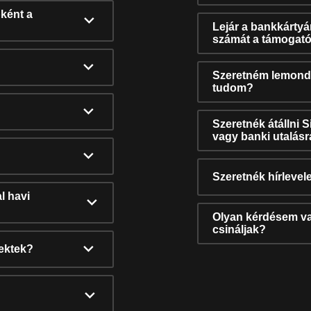
ként a
Lejár a bankkárty
számát a támogató
Szeretném lemonda
tudom?
Szeretnék átállni 
vagy banki utalás
Szeretnék hírlevele
l havi
Olyan kérdésem van
csináljak?
nektek?