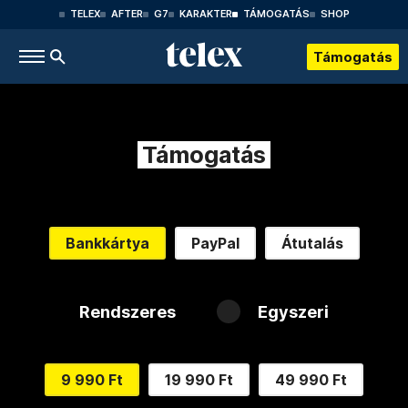
TELEX
AFTER
G7
KARAKTER
TÁMOGATÁS
SHOP
Támogatás
Támogatás
Bankkártya
PayPal
Átutalás
Rendszeres
Egyszeri
9 990 Ft
19 990 Ft
49 990 Ft