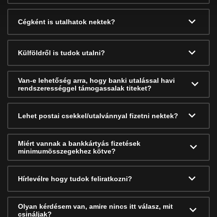
Cégként is utalhatok nektek?
Külföldről is tudok utalni?
Van-e lehetőség arra, hogy banki utalással havi
rendszerességgel támogassalak titeket?
Lehet postai csekkel/utalvánnyal fizetni nektek?
Miért vannak a bankkártyás fizetések
minimumösszegekhez kötve?
Hírlevélre hogy tudok feliratkozni?
Olyan kérdésem van, amire nincs itt válasz, mit
csináljak?