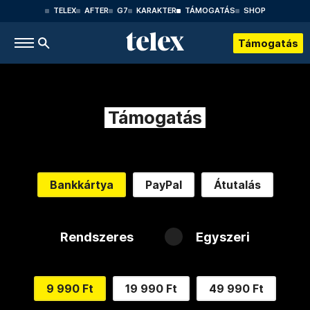
TELEX
AFTER
G7
KARAKTER
TÁMOGATÁS
SHOP
Támogatás
Támogatás
Bankkártya
PayPal
Átutalás
Rendszeres
Egyszeri
9 990 Ft
19 990 Ft
49 990 Ft