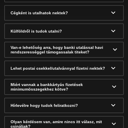
Cégként is utalhatok nektek?
Külföldről is tudok utalni?
Van-e lehetőség arra, hogy banki utalással havi
rendszerességgel támogassalak titeket?
Lehet postai csekkel/utalvánnyal fizetni nektek?
Miért vannak a bankkártyás fizetések
minimumösszegekhez kötve?
Hírlevélre hogy tudok feliratkozni?
Olyan kérdésem van, amire nincs itt válasz, mit
csináljak?