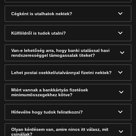
Cégként is utalhatok nektek?
Külföldről is tudok utalni?
Van-e lehetőség arra, hogy banki utalással havi
rendszerességgel támogassalak titeket?
Lehet postai csekkel/utalvánnyal fizetni nektek?
Miért vannak a bankkártyás fizetések
minimumösszegekhez kötve?
Hírlevélre hogy tudok feliratkozni?
Olyan kérdésem van, amire nincs itt válasz, mit
csináljak?