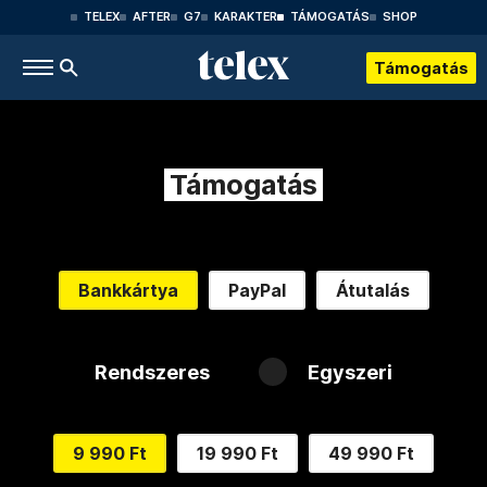
TELEX
AFTER
G7
KARAKTER
TÁMOGATÁS
SHOP
Támogatás
Támogatás
Bankkártya
PayPal
Átutalás
Rendszeres
Egyszeri
9 990 Ft
19 990 Ft
49 990 Ft