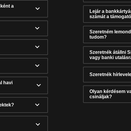
ként a
Lejár a bankkárty
számát a támogató
Szeretném lemonda
tudom?
Szeretnék átállni 
vagy banki utalás
Szeretnék hírlevele
l havi
Olyan kérdésem van
csináljak?
nektek?