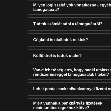
Milyen jogi szabályok vonatkoznak egyéb
támogatásra?
Tudtok számlát adni a támogatásról?
Cégként is utalhatok nektek?
Külföldről is tudok utalni?
Van-e lehetőség arra, hogy banki utalássa
rendszerességgel támogassalak titeket?
Lehet postai csekkel/utalvánnyal fizetni 
Miért vannak a bankkártyás fizetések
minimumösszegekhez kötve?