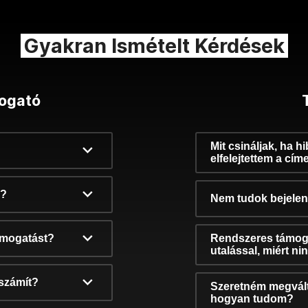
Gyakran Ismételt Kérdések
ogató
Mit csináljak, ha h
elfelejtettem a cím
k?
Nem tudok bejelent
támogatást?
Rendszeres támog
utalással, miért n
számít?
Szeretném megvált
hogyan tudom?