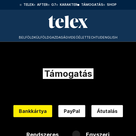
TELEX
AFTER
G7
KARAKTER
TÁMOGATÁS
SHOP
BELFÖLD
KÜLFÖLD
GAZDASÁG
VIDEÓ
ÉLET
TECHTUD
ENGLISH
Támogatás
Bankkártya
PayPal
Átutalás
Rendszeres
Egyszeri