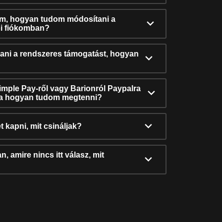
ám, hogyan tudom módosítani a
i fiókomban?
ni a rendszeres támogatást, hogyan
Simple Pay-ről vagy Barionról Paypalra
ra hogyan tudom megtenni?
t kapni, mit csináljak?
, amire nincs itt válasz, mit