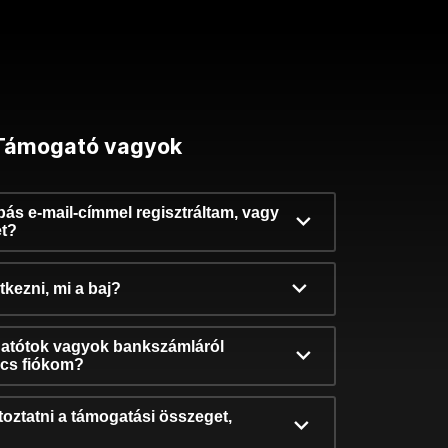
Támogató vagyok
ibás e-mail-címmel regisztráltam, vagy
et?
kezni, mi a baj?
atótok vagyok bankszámláról
incs fiókom?
oztatni a támogatási összeget,