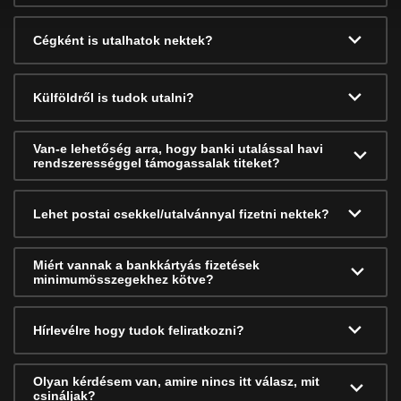
Cégként is utalhatok nektek?
Külföldről is tudok utalni?
Van-e lehetőség arra, hogy banki utalással havi
rendszerességgel támogassalak titeket?
Lehet postai csekkel/utalvánnyal fizetni nektek?
Miért vannak a bankkártyás fizetések
minimumösszegekhez kötve?
Hírlevélre hogy tudok feliratkozni?
Olyan kérdésem van, amire nincs itt válasz, mit
csináljak?