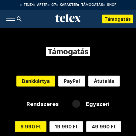
TELEX
AFTER
G7
KARAKTER
TÁMOGATÁS
SHOP
Támogatás
Támogatás
Bankkártya
PayPal
Átutalás
Rendszeres
Egyszeri
9 990 Ft
19 990 Ft
49 990 Ft