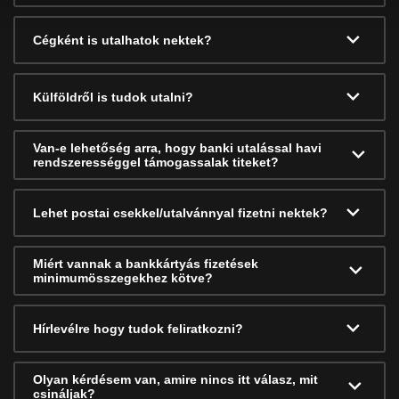
Cégként is utalhatok nektek?
Külföldről is tudok utalni?
Van-e lehetőség arra, hogy banki utalással havi
rendszerességgel támogassalak titeket?
Lehet postai csekkel/utalvánnyal fizetni nektek?
Miért vannak a bankkártyás fizetések
minimumösszegekhez kötve?
Hírlevélre hogy tudok feliratkozni?
Olyan kérdésem van, amire nincs itt válasz, mit
csináljak?