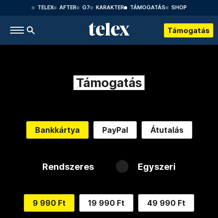
TELEX
AFTER
G7
KARAKTER
TÁMOGATÁS
SHOP
Támogatás
Támogatás
Bankkártya
PayPal
Átutalás
Rendszeres
Egyszeri
9 990 Ft
19 990 Ft
49 990 Ft