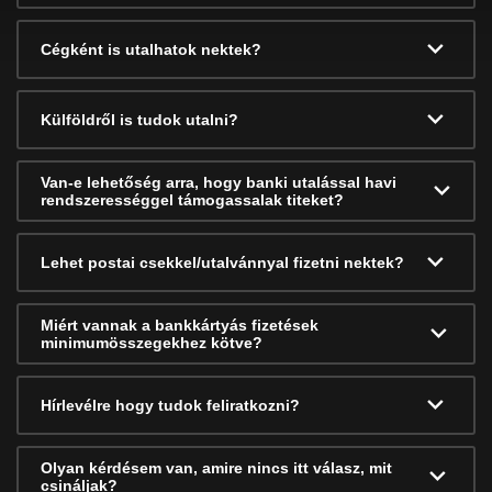
Cégként is utalhatok nektek?
Külföldről is tudok utalni?
Van-e lehetőség arra, hogy banki utalással havi
rendszerességgel támogassalak titeket?
Lehet postai csekkel/utalvánnyal fizetni nektek?
Miért vannak a bankkártyás fizetések
minimumösszegekhez kötve?
Hírlevélre hogy tudok feliratkozni?
Olyan kérdésem van, amire nincs itt válasz, mit
csináljak?