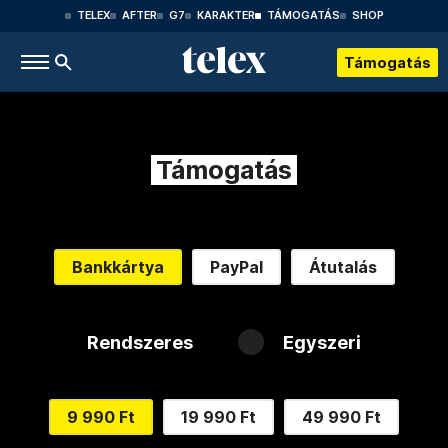
TELEX
AFTER
G7
KARAKTER
TÁMOGATÁS
SHOP
Támogatás
Támogatás
Bankkártya
PayPal
Átutalás
Rendszeres
Egyszeri
9 990 Ft
19 990 Ft
49 990 Ft