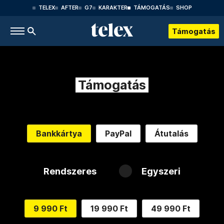
TELEX
AFTER
G7
KARAKTER
TÁMOGATÁS
SHOP
Támogatás
Támogatás
Bankkártya
PayPal
Átutalás
Rendszeres
Egyszeri
9 990 Ft
19 990 Ft
49 990 Ft