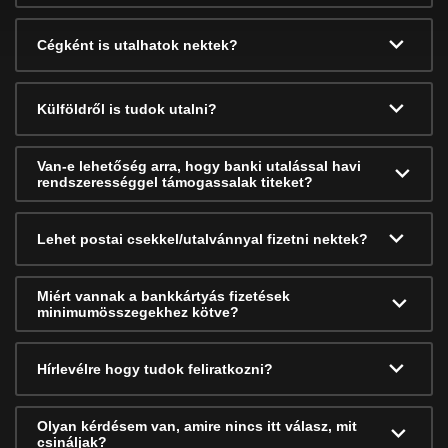
Cégként is utalhatok nektek?
Külföldről is tudok utalni?
Van-e lehetőség arra, hogy banki utalással havi
rendszerességgel támogassalak titeket?
Lehet postai csekkel/utalvánnyal fizetni nektek?
Miért vannak a bankkártyás fizetések
minimumösszegekhez kötve?
Hírlevélre hogy tudok feliratkozni?
Olyan kérdésem van, amire nincs itt válasz, mit
csináljak?