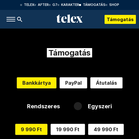
TELEX
AFTER
G7
KARAKTER
TÁMOGATÁS
SHOP
Támogatás
Támogatás
Bankkártya
PayPal
Átutalás
Rendszeres
Egyszeri
9 990 Ft
19 990 Ft
49 990 Ft