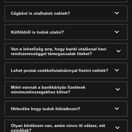
Cégként is utalhatok nektek?
Külföldről is tudok utalni?
Van-e lehetőség arra, hogy banki utalással havi
rendszerességgel támogassalak titeket?
Lehet postai csekkel/utalvánnyal fizetni nektek?
Miért vannak a bankkártyás fizetések
minimumösszegekhez kötve?
Hírlevélre hogy tudok feliratkozni?
Olyan kérdésem van, amire nincs itt válasz, mit
csináljak?