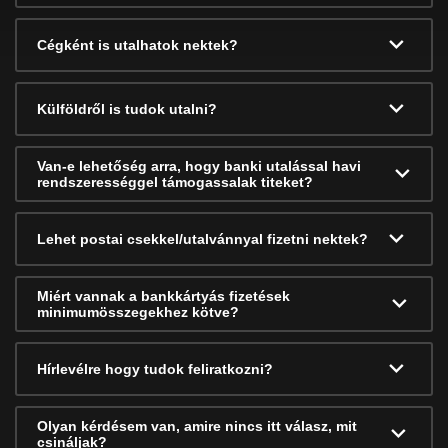
Cégként is utalhatok nektek?
Külföldről is tudok utalni?
Van-e lehetőség arra, hogy banki utalással havi
rendszerességgel támogassalak titeket?
Lehet postai csekkel/utalvánnyal fizetni nektek?
Miért vannak a bankkártyás fizetések
minimumösszegekhez kötve?
Hírlevélre hogy tudok feliratkozni?
Olyan kérdésem van, amire nincs itt válasz, mit
csináljak?