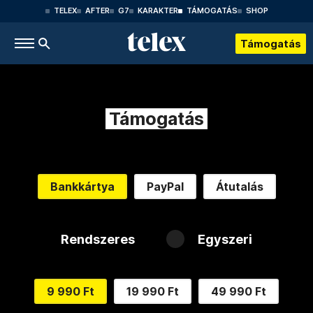
TELEX
AFTER
G7
KARAKTER
TÁMOGATÁS
SHOP
Támogatás
Támogatás
Bankkártya
PayPal
Átutalás
Rendszeres
Egyszeri
9 990 Ft
19 990 Ft
49 990 Ft