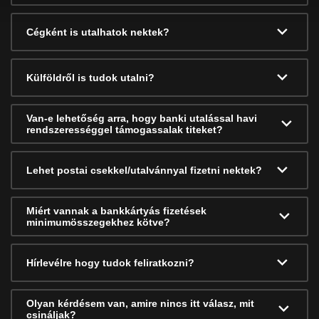
Cégként is utalhatok nektek?
Külföldről is tudok utalni?
Van-e lehetőség arra, hogy banki utalással havi
rendszerességgel támogassalak titeket?
Lehet postai csekkel/utalvánnyal fizetni nektek?
Miért vannak a bankkártyás fizetések
minimumösszegekhez kötve?
Hírlevélre hogy tudok feliratkozni?
Olyan kérdésem van, amire nincs itt válasz, mit
csináljak?