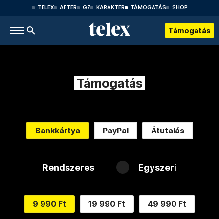
TELEX
AFTER
G7
KARAKTER
TÁMOGATÁS
SHOP
Támogatás
Támogatás
Bankkártya
PayPal
Átutalás
Rendszeres
Egyszeri
9 990 Ft
19 990 Ft
49 990 Ft