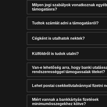
Milyen jogi szabályok vonatkoznak egyéb
támogatásra?
Tudtok számlát adni a támogatásról?
Cégként is utalhatok nektek?
Külföldről is tudok utalni?
Van-e lehetőség arra, hogy banki utalássa
rendszerességgel támogassalak titeket?
Lehet postai csekkel/utalvánnyal fizetni 
Miért vannak a bankkártyás fizetések
minimumösszegekhez kötve?