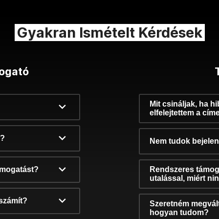
Gyakran Ismételt Kérdések
ogató
Mit csináljak, ha h
elfelejtettem a cím
k?
Nem tudok bejelent
támogatást?
Rendszeres támog
utalással, miért n
számít?
Szeretném megvált
hogyan tudom?