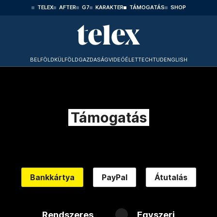
TELEX
AFTER
G7
KARAKTER
TÁMOGATÁS
SHOP
BELFÖLD
KÜLFÖLD
GAZDASÁG
VIDEÓ
ÉLET
TECHTUD
ENGLISH
Támogatás
Bankkártya
PayPal
Átutalás
Rendszeres
Egyszeri