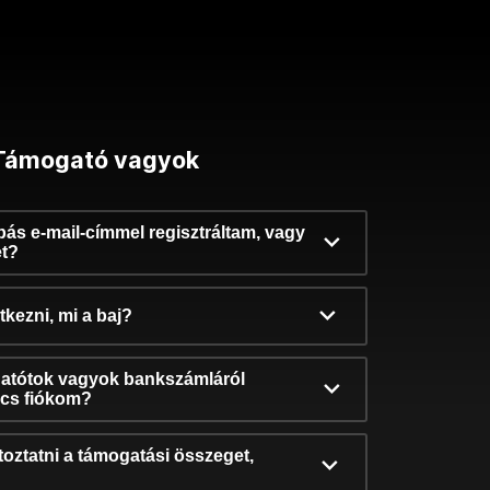
Támogató vagyok
ibás e-mail-címmel regisztráltam, vagy
et?
kezni, mi a baj?
atótok vagyok bankszámláról
incs fiókom?
oztatni a támogatási összeget,