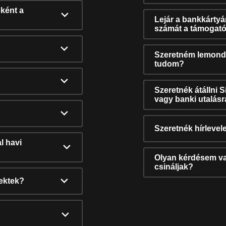
ként a
Lejár a bankkárty
számát a támogató
Szeretném lemonda
tudom?
Szeretnék átállni 
vagy banki utalás
Szeretnék hírlevele
l havi
Olyan kérdésem van
csináljak?
nektek?