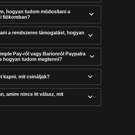
ám, hogyan tudom módosítani a
i fiókomban?
ni a rendszeres támogatást, hogyan
Simple Pay-ről vagy Barionról Paypalra
ra hogyan tudom megtenni?
t kapni, mit csináljak?
, amire nincs itt válasz, mit