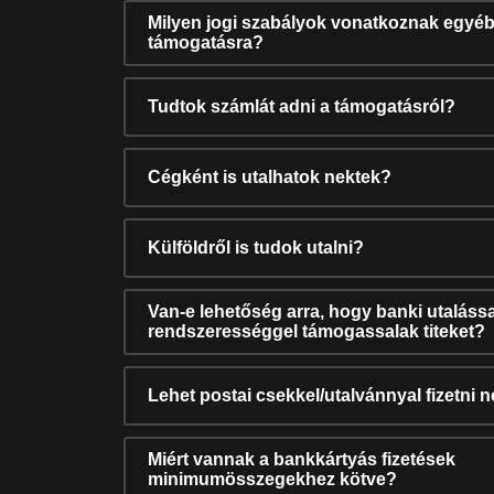
Milyen jogi szabályok vonatkoznak egyéb
támogatásra?
Tudtok számlát adni a támogatásról?
Cégként is utalhatok nektek?
Külföldről is tudok utalni?
Van-e lehetőség arra, hogy banki utalássa
rendszerességgel támogassalak titeket?
Lehet postai csekkel/utalvánnyal fizetni 
Miért vannak a bankkártyás fizetések
minimumösszegekhez kötve?