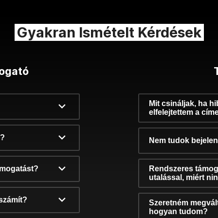
Gyakran Ismételt Kérdések
ogató
Mit csináljak, ha h
elfelejtettem a cím
k?
Nem tudok bejelent
támogatást?
Rendszeres támog
utalással, miért n
számít?
Szeretném megvált
hogyan tudom?