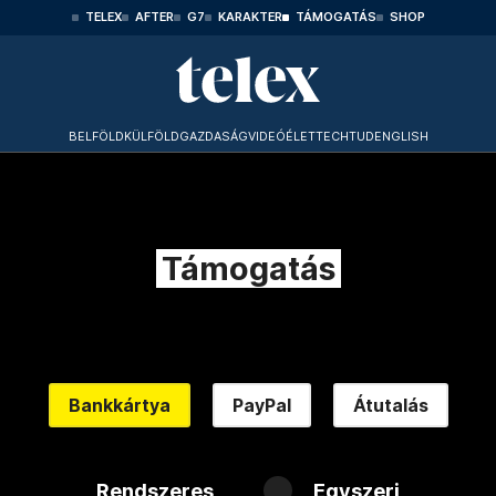
TELEX
AFTER
G7
KARAKTER
TÁMOGATÁS
SHOP
BELFÖLD
KÜLFÖLD
GAZDASÁG
VIDEÓ
ÉLET
TECHTUD
ENGLISH
Támogatás
Bankkártya
PayPal
Átutalás
Rendszeres
Egyszeri