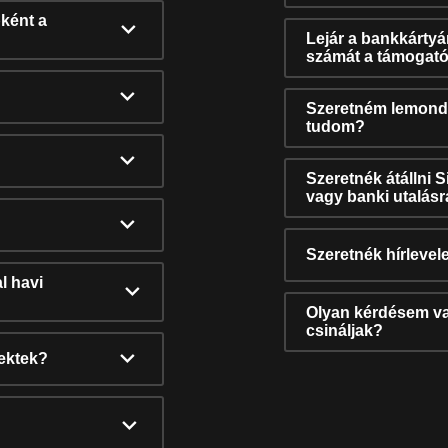
ként a
Lejár a bankkárty
számát a támogató
Szeretném lemonda
tudom?
Szeretnék átállni 
vagy banki utalás
Szeretnék hírlevele
l havi
Olyan kérdésem van
csináljak?
nektek?