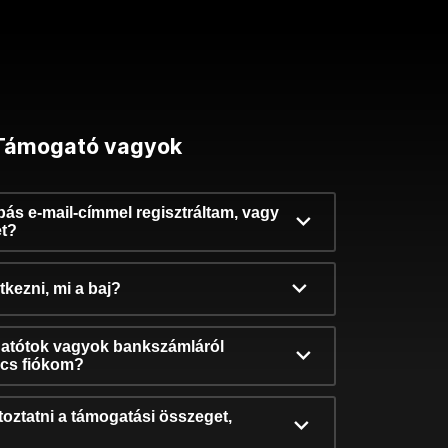
Támogató vagyok
ibás e-mail-címmel regisztráltam, vagy
et?
kezni, mi a baj?
atótok vagyok bankszámláról
incs fiókom?
oztatni a támogatási összeget,