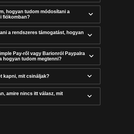
ám, hogyan tudom módosítani a
i fiókomban?
ni a rendszeres támogatást, hogyan
Simple Pay-ről vagy Barionról Paypalra
ra hogyan tudom megtenni?
t kapni, mit csináljak?
, amire nincs itt válasz, mit