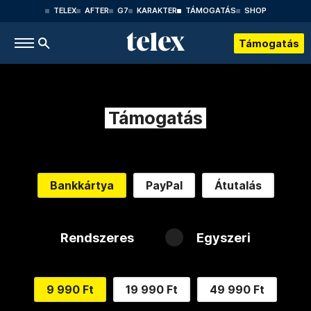
TELEX
AFTER
G7
KARAKTER
TÁMOGATÁS
SHOP
Támogatás
Támogatás
Bankkártya
PayPal
Átutalás
Rendszeres
Egyszeri
9 990 Ft
19 990 Ft
49 990 Ft