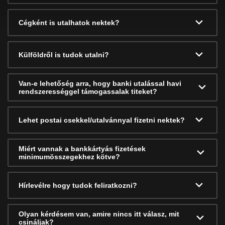
Cégként is utalhatok nektek?
Külföldről is tudok utalni?
Van-e lehetőség arra, hogy banki utalással havi
rendszerességgel támogassalak titeket?
Lehet postai csekkel/utalvánnyal fizetni nektek?
Miért vannak a bankkártyás fizetések
minimumösszegekhez kötve?
Hírlevélre hogy tudok feliratkozni?
Olyan kérdésem van, amire nincs itt válasz, mit
csináljak?