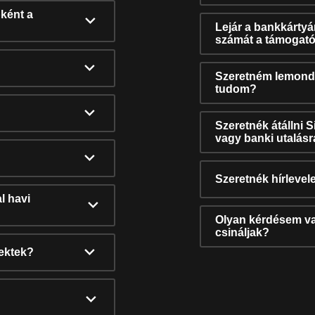
ként a
Lejár a bankkárty
számát a támogató
Szeretném lemonda
tudom?
Szeretnék átállni 
vagy banki utalás
Szeretnék hírlevele
l havi
Olyan kérdésem van
csináljak?
nektek?