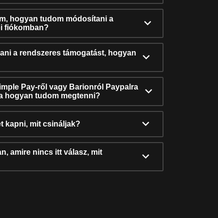
ám, hogyan tudom módosítani a
i fiókomban?
ni a rendszeres támogatást, hogyan
Simple Pay-ről vagy Barionról Paypalra
ra hogyan tudom megtenni?
t kapni, mit csináljak?
, amire nincs itt válasz, mit