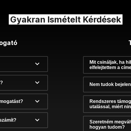
Gyakran Ismételt Kérdések
ogató
Mit csináljak, ha h
elfelejtettem a cím
k?
Nem tudok bejelent
támogatást?
Rendszeres támog
utalással, miért n
számít?
Szeretném megvált
hogyan tudom?