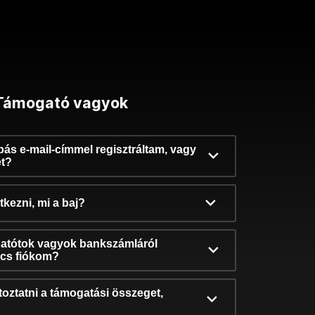
Támogató vagyok
ibás e-mail-címmel regisztráltam, vagy
et?
kezni, mi a baj?
atótok vagyok bankszámláról
incs fiókom?
oztatni a támogatási összeget,