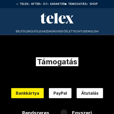
TELEX
AFTER
G7
KARAKTER
TÁMOGATÁS
SHOP
BELFÖLD
KÜLFÖLD
GAZDASÁG
VIDEÓ
ÉLET
TECHTUD
ENGLISH
Támogatás
Bankkártya
PayPal
Átutalás
Rendszeres
Egyszeri