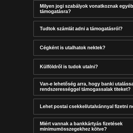
Milyen jogi szabályok vonatkoznak egyéb
támogatásra?
Tudtok számlát adni a támogatásról?
Cégként is utalhatok nektek?
Külföldről is tudok utalni?
Van-e lehetőség arra, hogy banki utalássa
rendszerességgel támogassalak titeket?
Lehet postai csekkel/utalvánnyal fizetni 
Miért vannak a bankkártyás fizetések
minimumösszegekhez kötve?