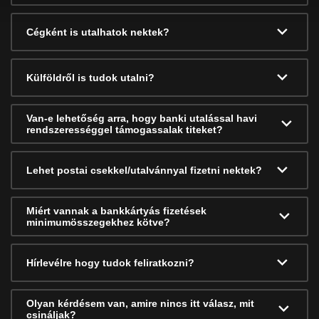
Cégként is utalhatok nektek?
Külföldről is tudok utalni?
Van-e lehetőség arra, hogy banki utalással havi
rendszerességgel támogassalak titeket?
Lehet postai csekkel/utalvánnyal fizetni nektek?
Miért vannak a bankkártyás fizetések
minimumösszegekhez kötve?
Hírlevélre hogy tudok feliratkozni?
Olyan kérdésem van, amire nincs itt válasz, mit
csináljak?