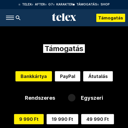
TELEX
AFTER
G7
KARAKTER
TÁMOGATÁS
SHOP
Támogatás
Támogatás
Bankkártya
PayPal
Átutalás
Rendszeres
Egyszeri
9 990 Ft
19 990 Ft
49 990 Ft