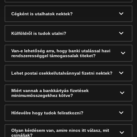
Cégként is utalhatok nektek?
Külföldről is tudok utalni?
Van-e lehetőség arra, hogy banki utalással havi
rendszerességgel támogassalak titeket?
Lehet postai csekkel/utalvánnyal fizetni nektek?
Miért vannak a bankkártyás fizetések
minimumösszegekhez kötve?
Hírlevélre hogy tudok feliratkozni?
Olyan kérdésem van, amire nincs itt válasz, mit
csináljak?