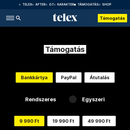
TELEX
AFTER
G7
KARAKTER
TÁMOGATÁS
SHOP
Támogatás
Támogatás
Bankkártya
PayPal
Átutalás
Rendszeres
Egyszeri
9 990 Ft
19 990 Ft
49 990 Ft