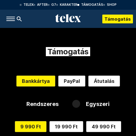
TELEX
AFTER
G7
KARAKTER
TÁMOGATÁS
SHOP
Támogatás
Támogatás
Bankkártya
PayPal
Átutalás
Rendszeres
Egyszeri
9 990 Ft
19 990 Ft
49 990 Ft