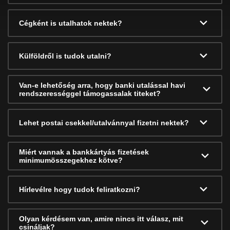
Cégként is utalhatok nektek?
Külföldről is tudok utalni?
Van-e lehetőség arra, hogy banki utalással havi
rendszerességgel támogassalak titeket?
Lehet postai csekkel/utalvánnyal fizetni nektek?
Miért vannak a bankkártyás fizetések
minimumösszegekhez kötve?
Hírlevélre hogy tudok feliratkozni?
Olyan kérdésem van, amire nincs itt válasz, mit
csináljak?