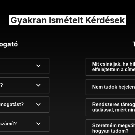
Gyakran Ismételt Kérdések
ogató
Mit csináljak, ha h
elfelejtettem a cím
k?
Nem tudok bejelent
támogatást?
Rendszeres támog
utalással, miért n
számít?
Szeretném megvált
hogyan tudom?