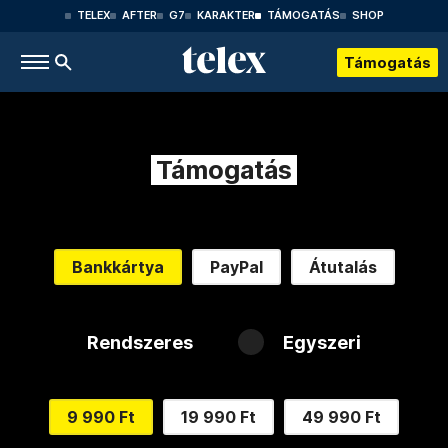
TELEX
AFTER
G7
KARAKTER
TÁMOGATÁS
SHOP
Támogatás
Támogatás
Bankkártya
PayPal
Átutalás
Rendszeres
Egyszeri
9 990 Ft
19 990 Ft
49 990 Ft