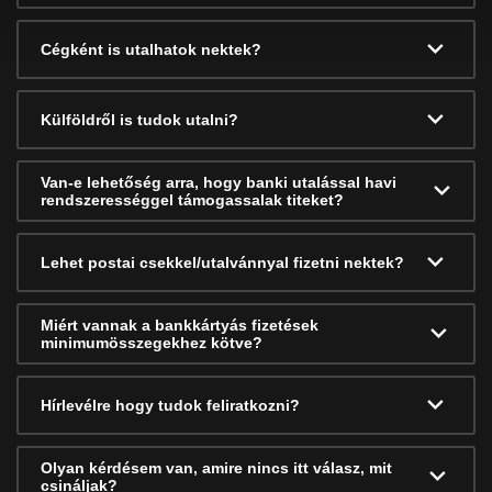
Cégként is utalhatok nektek?
Külföldről is tudok utalni?
Van-e lehetőség arra, hogy banki utalással havi
rendszerességgel támogassalak titeket?
Lehet postai csekkel/utalvánnyal fizetni nektek?
Miért vannak a bankkártyás fizetések
minimumösszegekhez kötve?
Hírlevélre hogy tudok feliratkozni?
Olyan kérdésem van, amire nincs itt válasz, mit
csináljak?