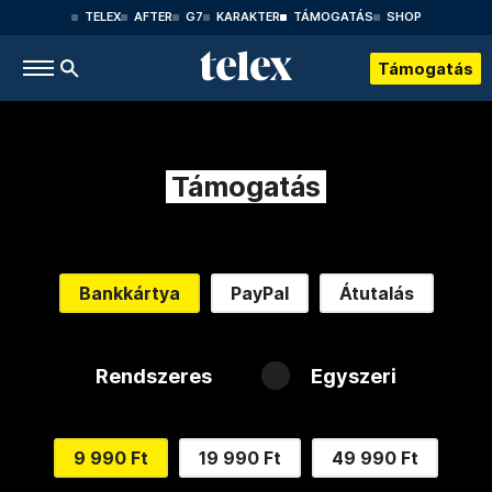
TELEX
AFTER
G7
KARAKTER
TÁMOGATÁS
SHOP
Támogatás
Támogatás
Bankkártya
PayPal
Átutalás
Rendszeres
Egyszeri
9 990 Ft
19 990 Ft
49 990 Ft