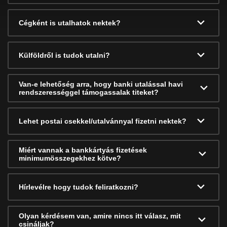
Cégként is utalhatok nektek?
Külföldről is tudok utalni?
Van-e lehetőség arra, hogy banki utalással havi
rendszerességgel támogassalak titeket?
Lehet postai csekkel/utalvánnyal fizetni nektek?
Miért vannak a bankkártyás fizetések
minimumösszegekhez kötve?
Hírlevélre hogy tudok feliratkozni?
Olyan kérdésem van, amire nincs itt válasz, mit
csináljak?