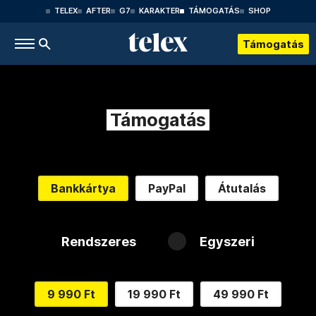
TELEX
AFTER
G7
KARAKTER
TÁMOGATÁS
SHOP
Támogatás
Támogatás
Bankkártya
PayPal
Átutalás
Rendszeres
Egyszeri
9 990 Ft
19 990 Ft
49 990 Ft