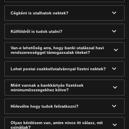
Cégként is utalhatok nektek?
Külföldről is tudok utalni?
Van-e lehetőség arra, hogy banki utalással havi
rendszerességgel támogassalak titeket?
Lehet postai csekkel/utalvánnyal fizetni nektek?
Miért vannak a bankkártyás fizetések
minimumösszegekhez kötve?
Hírlevélre hogy tudok feliratkozni?
Olyan kérdésem van, amire nincs itt válasz, mit
csináljak?