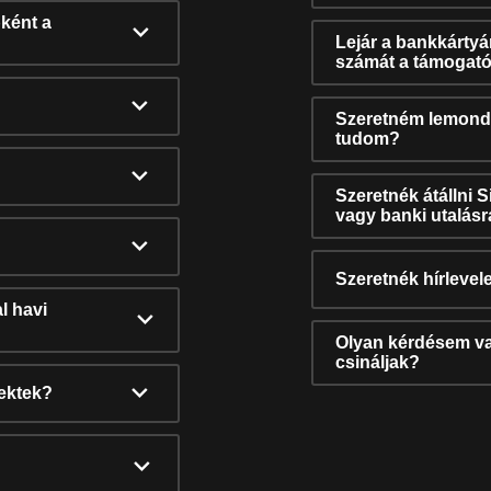
ként a
Lejár a bankkárty
számát a támogató
Szeretném lemonda
tudom?
Szeretnék átállni 
vagy banki utalás
Szeretnék hírlevele
l havi
Olyan kérdésem van
csináljak?
nektek?