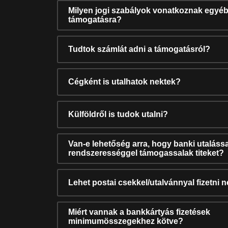
Milyen jogi szabályok vonatkoznak egyéb
támogatásra?
Tudtok számlát adni a támogatásról?
Cégként is utalhatok nektek?
Külföldről is tudok utalni?
Van-e lehetőség arra, hogy banki utalássa
rendszerességgel támogassalak titeket?
Lehet postai csekkel/utalvánnyal fizetni 
Miért vannak a bankkártyás fizetések
minimumösszegekhez kötve?