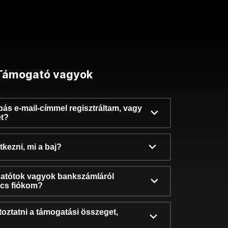
Támogató vagyok
ibás e-mail-címmel regisztráltam, vagy
et?
kezni, mi a baj?
atótok vagyok bankszámláról
incs fiókom?
oztatni a támogatási összeget,