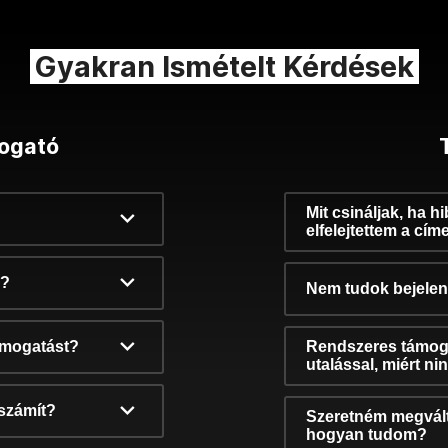
Gyakran Ismételt Kérdések
ogató
Mit csináljak, ha h
elfelejtettem a cím
k?
Nem tudok bejelent
támogatást?
Rendszeres támog
utalással, miért n
számít?
Szeretném megvált
hogyan tudom?