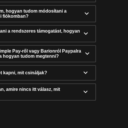
ám, hogyan tudom módosítani a
i fiókomban?
ni a rendszeres támogatást, hogyan
Simple Pay-ről vagy Barionról Paypalra
ra hogyan tudom megtenni?
t kapni, mit csináljak?
, amire nincs itt válasz, mit