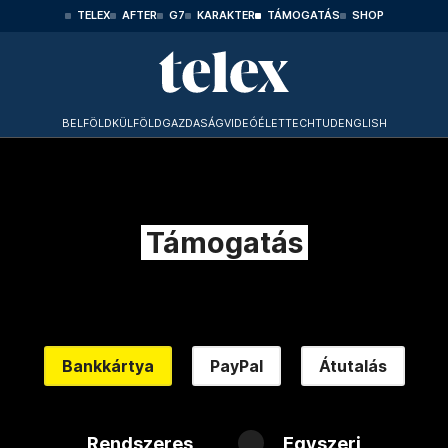
TELEX
AFTER
G7
KARAKTER
TÁMOGATÁS
SHOP
BELFÖLD
KÜLFÖLD
GAZDASÁG
VIDEÓ
ÉLET
TECHTUD
ENGLISH
Támogatás
Bankkártya
PayPal
Átutalás
Rendszeres
Egyszeri