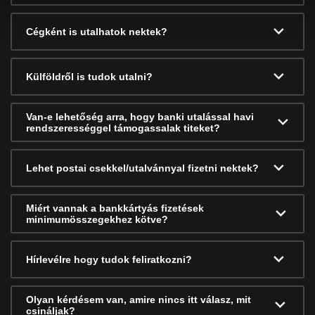
Cégként is utalhatok nektek?
Külföldről is tudok utalni?
Van-e lehetőség arra, hogy banki utalással havi
rendszerességgel támogassalak titeket?
Lehet postai csekkel/utalvánnyal fizetni nektek?
Miért vannak a bankkártyás fizetések
minimumösszegekhez kötve?
Hírlevélre hogy tudok feliratkozni?
Olyan kérdésem van, amire nincs itt válasz, mit
csináljak?