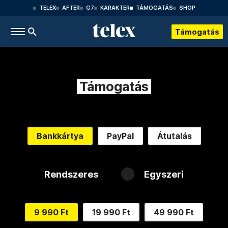
TELEX
AFTER
G7
KARAKTER
TÁMOGATÁS
SHOP
Támogatás
Támogatás
Bankkártya
PayPal
Átutalás
Rendszeres
Egyszeri
9 990 Ft
19 990 Ft
49 990 Ft