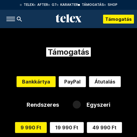
TELEX
AFTER
G7
KARAKTER
TÁMOGATÁS
SHOP
Támogatás
Támogatás
Bankkártya
PayPal
Átutalás
Rendszeres
Egyszeri
9 990 Ft
19 990 Ft
49 990 Ft