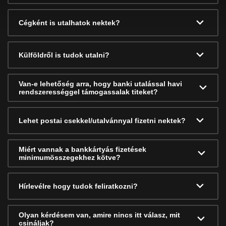
Cégként is utalhatok nektek?
Külföldről is tudok utalni?
Van-e lehetőség arra, hogy banki utalással havi
rendszerességgel támogassalak titeket?
Lehet postai csekkel/utalvánnyal fizetni nektek?
Miért vannak a bankkártyás fizetések
minimumösszegekhez kötve?
Hírlevélre hogy tudok feliratkozni?
Olyan kérdésem van, amire nincs itt válasz, mit
csináljak?