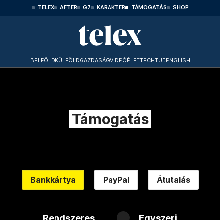
TELEX
AFTER
G7
KARAKTER
TÁMOGATÁS
SHOP
BELFÖLD
KÜLFÖLD
GAZDASÁG
VIDEÓ
ÉLET
TECHTUD
ENGLISH
Támogatás
Bankkártya
PayPal
Átutalás
Rendszeres
Egyszeri