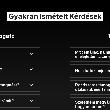
Gyakran Ismételt Kérdések
ogató
Mit csináljak, ha h
elfelejtettem a cím
k?
Nem tudok bejelent
támogatást?
Rendszeres támog
utalással, miért n
számít?
Szeretném megvált
hogyan tudom?