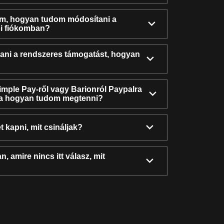
ám, hogyan tudom módosítani a
i fiókomban?
ni a rendszeres támogatást, hogyan
Simple Pay-ről vagy Barionról Paypalra
ra hogyan tudom megtenni?
t kapni, mit csináljak?
, amire nincs itt válasz, mit