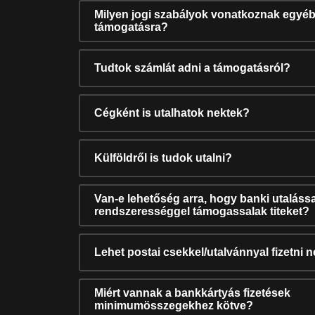
Milyen jogi szabályok vonatkoznak egyéb
támogatásra?
Tudtok számlát adni a támogatásról?
Cégként is utalhatok nektek?
Külföldről is tudok utalni?
Van-e lehetőség arra, hogy banki utalássa
rendszerességgel támogassalak titeket?
Lehet postai csekkel/utalvánnyal fizetni 
Miért vannak a bankkártyás fizetések
minimumösszegekhez kötve?