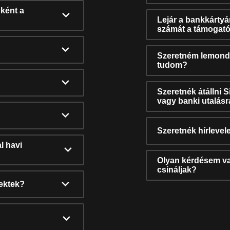
ként a
Lejár a bankkárty
számát a támogató
Szeretném lemonda
tudom?
Szeretnék átállni 
vagy banki utalás
Szeretnék hírlevele
l havi
Olyan kérdésem van
csináljak?
nektek?