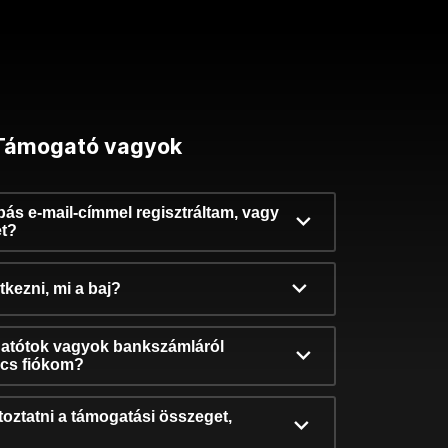
Támogató vagyok
ibás e-mail-címmel regisztráltam, vagy
et?
kezni, mi a baj?
atótok vagyok bankszámláról
incs fiókom?
oztatni a támogatási összeget,