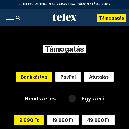
TELEX
AFTER
G7
KARAKTER
TÁMOGATÁS
SHOP
Támogatás
Támogatás
Bankkártya
PayPal
Átutalás
Rendszeres
Egyszeri
9 990 Ft
19 990 Ft
49 990 Ft