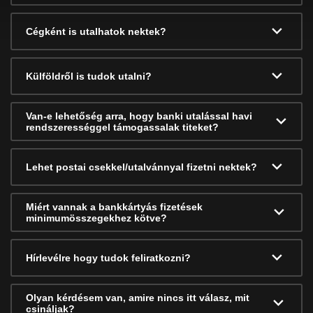
Cégként is utalhatok nektek?
Külföldről is tudok utalni?
Van-e lehetőség arra, hogy banki utalással havi
rendszerességgel támogassalak titeket?
Lehet postai csekkel/utalvánnyal fizetni nektek?
Miért vannak a bankkártyás fizetések
minimumösszegekhez kötve?
Hírlevélre hogy tudok feliratkozni?
Olyan kérdésem van, amire nincs itt válasz, mit
csináljak?