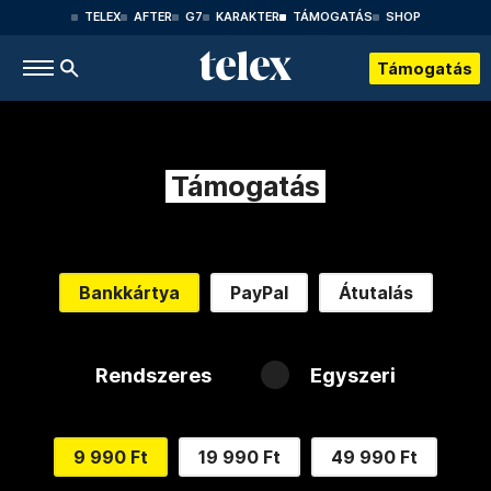
TELEX
AFTER
G7
KARAKTER
TÁMOGATÁS
SHOP
Támogatás
Támogatás
Bankkártya
PayPal
Átutalás
Rendszeres
Egyszeri
9 990 Ft
19 990 Ft
49 990 Ft