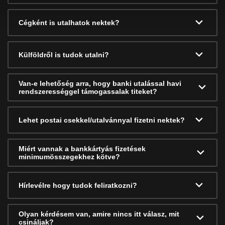
Cégként is utalhatok nektek?
Külföldről is tudok utalni?
Van-e lehetőség arra, hogy banki utalással havi
rendszerességgel támogassalak titeket?
Lehet postai csekkel/utalvánnyal fizetni nektek?
Miért vannak a bankkártyás fizetések
minimumösszegekhez kötve?
Hírlevélre hogy tudok feliratkozni?
Olyan kérdésem van, amire nincs itt válasz, mit
csináljak?