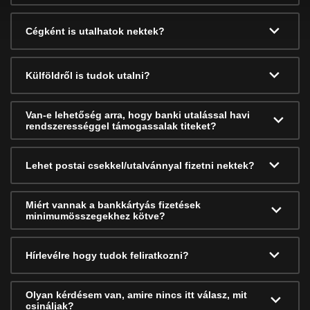
Cégként is utalhatok nektek?
Külföldről is tudok utalni?
Van-e lehetőség arra, hogy banki utalással havi
rendszerességgel támogassalak titeket?
Lehet postai csekkel/utalvánnyal fizetni nektek?
Miért vannak a bankkártyás fizetések
minimumösszegekhez kötve?
Hírlevélre hogy tudok feliratkozni?
Olyan kérdésem van, amire nincs itt válasz, mit
csináljak?