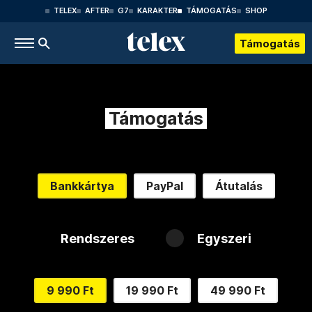
TELEX
AFTER
G7
KARAKTER
TÁMOGATÁS
SHOP
Támogatás
Támogatás
Bankkártya
PayPal
Átutalás
Rendszeres
Egyszeri
9 990 Ft
19 990 Ft
49 990 Ft