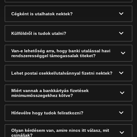
Cégként is utalhatok nektek?
Külföldről is tudok utalni?
Van-e lehetőség arra, hogy banki utalással havi
rendszerességgel támogassalak titeket?
Lehet postai csekkel/utalvánnyal fizetni nektek?
Miért vannak a bankkártyás fizetések
minimumösszegekhez kötve?
Hírlevélre hogy tudok feliratkozni?
Olyan kérdésem van, amire nincs itt válasz, mit
csináljak?